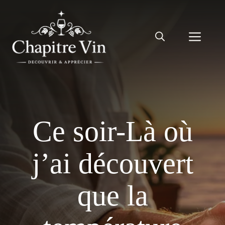
Aller
au
Men
contenu
Ce soir-Là où
j’ai découvert
que la