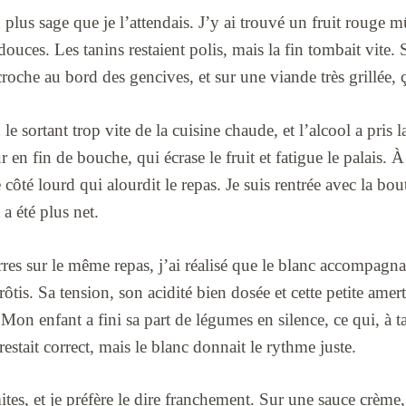
 plus sage que je l’attendais. J’y ai trouvé un fruit rouge 
douces. Les tanins restaient polis, mais la fin tombait vite.
accroche au bord des gencives, et sur une viande très grillée, 
 le sortant trop vite de la cuisine chaude, et l’alcool a pris la
r en fin de bouche, qui écrase le fruit et fatigue le palais.
e côté lourd qui alourdit le repas. Je suis rentrée avec la bou
t a été plus net.
s sur le même repas, j’ai réalisé que le blanc accompagnait
ôtis. Sa tension, son acidité bien dosée et cette petite amer
r. Mon enfant a fini sa part de légumes en silence, ce qui, à t
stait correct, mais le blanc donnait le rythme juste.
ites, et je préfère le dire franchement. Sur une sauce crème,