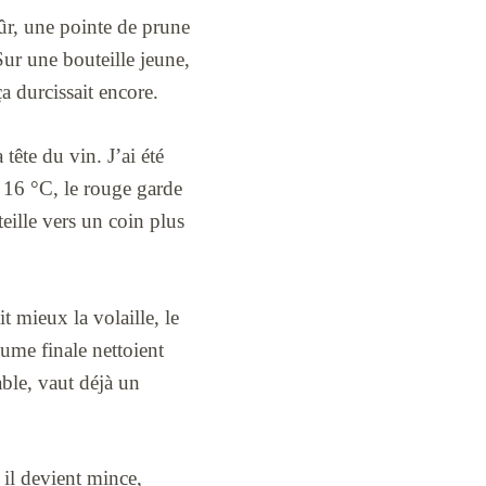
mûr, une pointe de prune
 Sur une bouteille jeune,
ça durcissait encore.
 tête du vin. J’ai été
 À 16 °C, le rouge garde
teille vers un coin plus
 mieux la volaille, le
tume finale nettoient
able, vaut déjà un
 il devient mince,