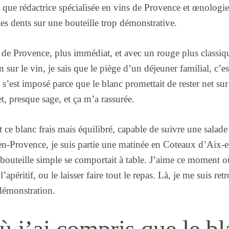
nt que rédactrice spécialisée en vins de Provence et œnologie
 les dents sur une bouteille trop démonstrative.
é de Provence, plus immédiat, et avec un rouge plus classi
sur le vin, je sais que le piège d’un déjeuner familial, c’es
s’est imposé parce que le blanc promettait de rester net sur 
et, presque sage, et ça m’a rassurée.
ait ce blanc frais mais équilibré, capable de suivre une salade 
n-Provence, je suis partie une matinée en Coteaux d’Aix-
outeille simple se comportait à table. J’aime ce moment o
l’apéritif, ou le laisser faire tout le repas. Là, je me suis re
démonstration.
ù j’ai compris que le b