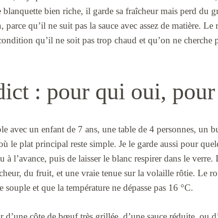
 blanquette bien riche, il garde sa fraîcheur mais perd du g
, parce qu’il ne suit pas la sauce avec assez de matière. Le
 condition qu’il ne soit pas trop chaud et qu’on ne cherche 
ct : pour qui oui, pour
le avec un enfant de 7 ans, une table de 4 personnes, un b
 le plat principal reste simple. Je le garde aussi pour que
eu à l’avance, puis de laisser le blanc respirer dans le verre.
cheur, du fruit, et une vraie tenue sur la volaille rôtie. Le 
ste souple et que la température ne dépasse pas 16 °C.
ur d’une côte de bœuf très grillée, d’une sauce réduite, ou 