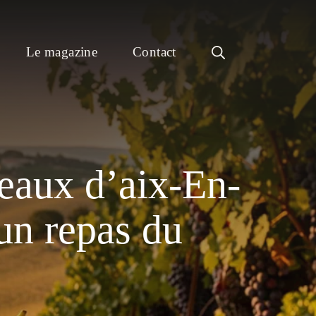
Le magazine
Contact
teaux d’aix-En-
un repas du