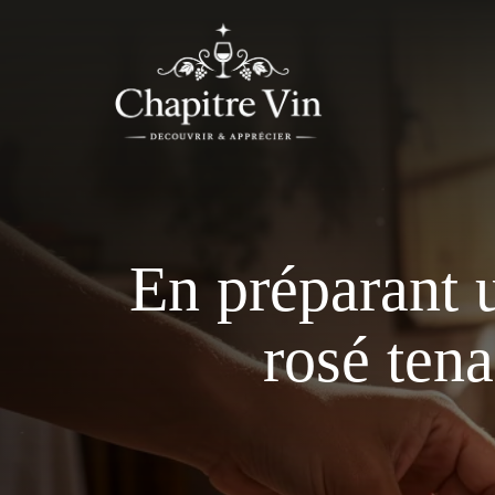
Aller
au
contenu
En préparant u
rosé tena