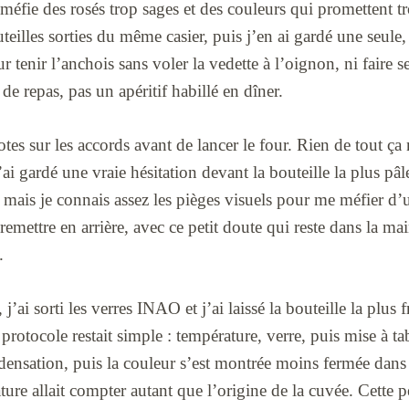
méfie des rosés trop sages et des couleurs qui promettent tr
uteilles sorties du même casier, puis j’en ai gardé une seule,
r tenir l’anchois sans voler la vedette à l’oignon, ni faire s
de repas, pas un apéritif habillé en dîner.
otes sur les accords avant de lancer le four. Rien de tout ç
’ai gardé une vraie hésitation devant la bouteille la plus pâ
, mais je connais assez les pièges visuels pour me méfier d’
la remettre en arrière, avec ce petit doute qui reste dans la 
.
 j’ai sorti les verres INAO et j’ai laissé la bouteille la plus
protocole restait simple : température, verre, puis mise à ta
ensation, puis la couleur s’est montrée moins fermée dans le
ure allait compter autant que l’origine de la cuvée. Cette pe