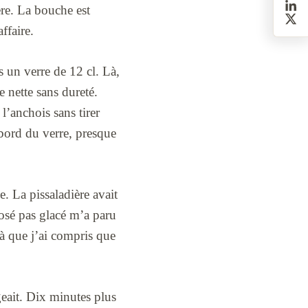
ère. La bouche est
ffaire.
 un verre de 12 cl. Là,
he nette sans dureté.
l’anchois sans tirer
 bord du verre, presque
e. La pissaladière avait
rosé pas glacé m’a paru
 là que j’ai compris que
geait. Dix minutes plus