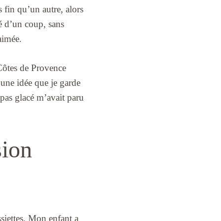
s fin qu’un autre, alors
rmé d’un coup, sans
aimée.
 Côtes de Provence
à une idée que je garde
 pas glacé m’avait paru
sion
ssiettes. Mon enfant a