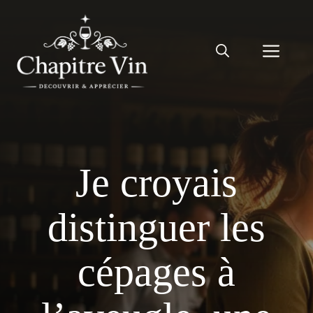
Aller
au
Men
contenu
Je croyais
distinguer les
cépages à