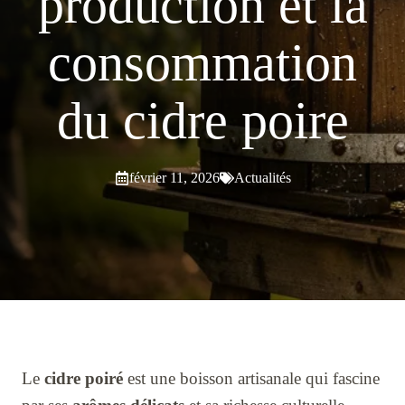
production et la
consommation
du cidre poire
février 11, 2026
Actualités
Le
cidre poiré
est une boisson artisanale qui fascine